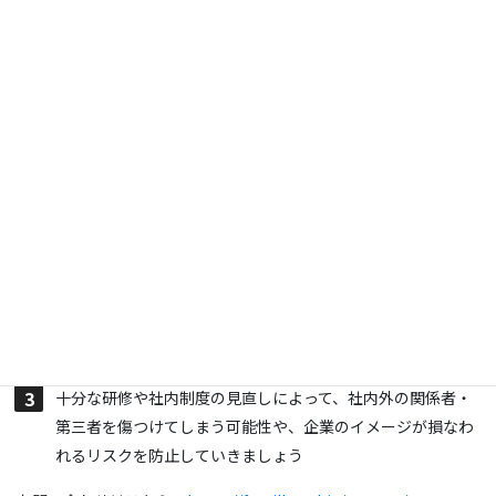
の高い人事制度の構築にも乗り出しました。その一手として、評
価の際に使用するアポイント件数・販売データ・依頼獲得数・顧
客対応のアンケート結果などのデータから氏名や性別を隠した
「ブラインドデータ」を活用されています。
事例のポイント
アンコンシャス（無意識）な思い込みについて、社内での認
識は共有されていますか？
潜在的なバイアスは、従業員間の公平性だけでなく、取引先
や顧客への対応にも影響を及ぼします。
十分な研修や社内制度の見直しによって、社内外の関係者・
第三者を傷つけてしまう可能性や、企業のイメージが損なわ
れるリスクを防止していきましょう